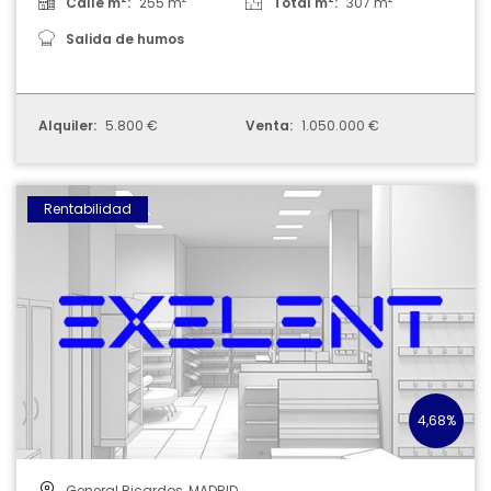
Calle m
:
255 m
Total m
:
307 m
Salida de humos
Alquiler:
5.800 €
Venta:
1.050.000 €
005126
Rentabilidad
4,68%
General Ricardos, MADRID