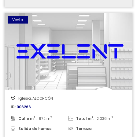
006266
Venta
Iglesia, ALCORCÓN
ID:
006266
2
2
2
2
Calle m
:
972 m
Total m
:
2.036 m
Salida de humos
Terraza