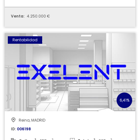
Venta:
4.250.000 €
006198
Rentabilidad
6,41%
Reina, MADRID
ID:
006198
2
2
2
2