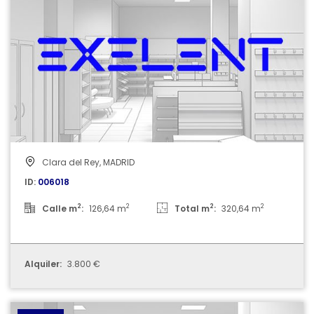
Clara del Rey, MADRID
ID:
006018
2
2
2
2
Calle m
:
126,64 m
Total m
:
320,64 m
Alquiler:
3.800 €
006019