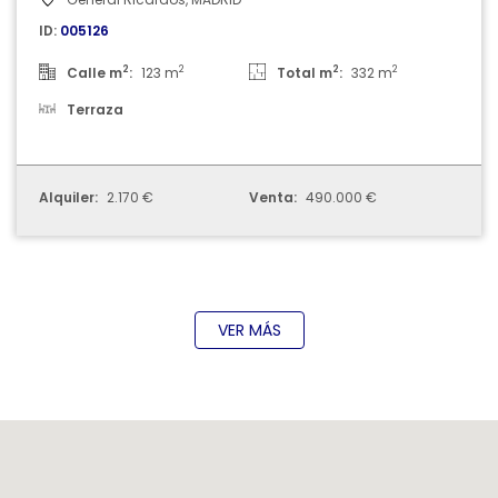
ID:
005126
2
2
2
2
Calle m
:
123 m
Total m
:
332 m
Terraza
Alquiler:
2.170 €
Venta:
490.000 €
VER MÁS