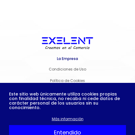
La Empresa
Condiciones de Uso
Política de Cookies
Política de Privacidad
Este sitio web únicamente utiliza cookies propias
con finalidad técnica, no recaba ni cede datos de
carácter personal de los usuarios sin su
Síguenos:
conocimiento.
Más información
Copyright © 2026 Exelent. Todos los derechos
Entendido