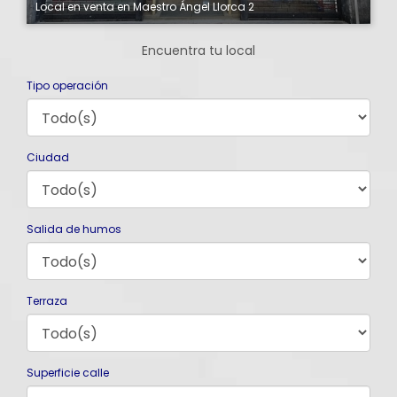
Local en venta en Maestro Ángel Llorca 2
Loc
Encuentra tu local
Tipo operación
Ciudad
Salida de humos
Terraza
Superficie calle