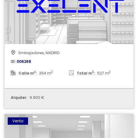
Embajadores, MADRID
ID:
006268
2
2
2
2
Calle m
:
354 m
Total m
:
527 m
Alquiler:
9.900 €
006269
Venta