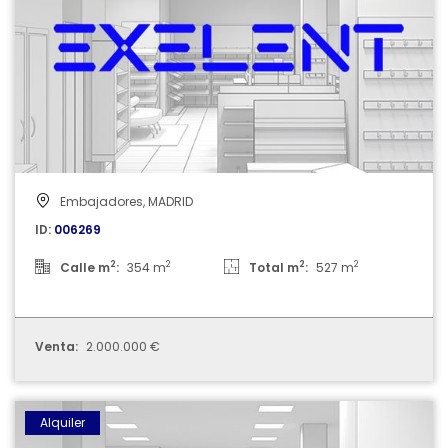
Embajadores, MADRID
ID:
006269
2
2
2
2
Calle m
:
354 m
Total m
:
527 m
Venta:
2.000.000 €
006018
Alquiler