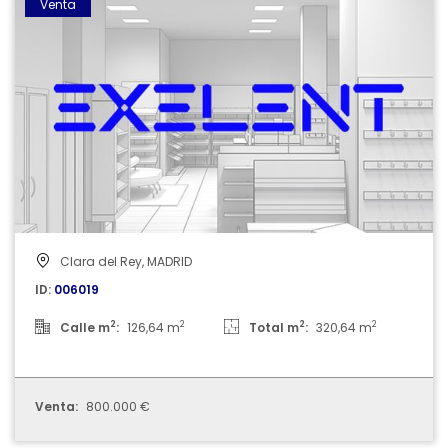
Venta
Clara del Rey, MADRID
ID:
006019
2
2
2
2
Calle m
:
126,64 m
Total m
:
320,64 m
Venta:
800.000 €