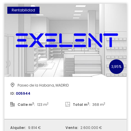
005944
Rentabilidad
3,95%
Paseo de la Habana, MADRID
ID:
005944
2
2
2
2
Calle m
:
123 m
Total m
:
368 m
Alquiler:
9.814 €
Venta:
2.600.000 €