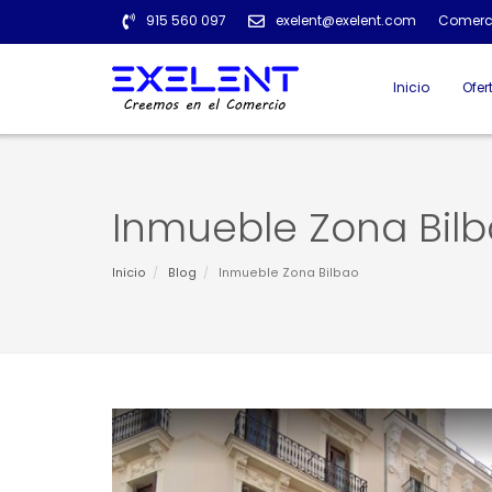
915 560 097
exelent@exelent.com
Comerci
Menú
principal
Inicio
Ofer
Inmueble Zona Bil
Inicio
Blog
Inmueble Zona Bilbao