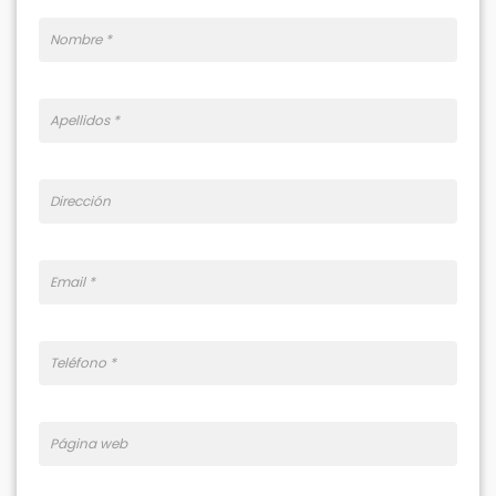
Nombre
Apellidos
Dirección
Email
Teléfono
Página
web