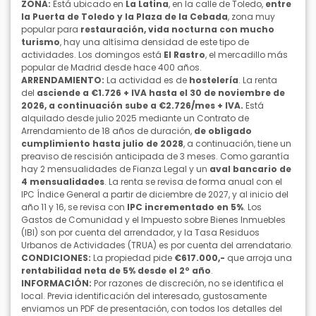
ZONA:
Está ubicado en
La Latina
, en la calle de Toledo,
entre
la Puerta de Toledo y la Plaza de la Cebada
, zona muy
popular para
restauración, vida nocturna con mucho
turismo
, hay una altísima densidad de este tipo de
actividades. Los domingos está
El Rastro
, el mercadillo más
popular de Madrid desde hace 400 años.
ARRENDAMIENTO:
La actividad es de
hostelería
. La renta
del
asciende a €1.726 + IVA hasta el 30 de noviembre de
2026, a continuación sube a €2.726/mes + IVA.
Está
alquilado desde julio 2025 mediante un Contrato de
Arrendamiento de 18 años de duración,
de obligado
cumplimiento hasta julio de 2028
, a continuación, tiene un
preaviso de rescisión anticipada de 3 meses. Como garantía
hay 2 mensualidades de Fianza Legal y un
aval bancario de
4 mensualidades
. La renta se revisa de forma anual con el
IPC Índice General a partir de diciembre de 2027, y al inicio del
año 11 y 16, se revisa con
IPC incrementado en 5%
. Los
Gastos de Comunidad y el Impuesto sobre Bienes Inmuebles
(IBI) son por cuenta del arrendador, y la Tasa Residuos
Urbanos de Actividades (TRUA) es por cuenta del arrendatario.
CONDICIONES:
La propiedad pide
€617.000,-
que arroja una
rentabilidad neta de 5% desde el 2º año
.
INFORMACIÓN:
Por razones de discreción, no se identifica el
local. Previa identificación del interesado, gustosamente
enviamos un PDF de presentación, con todos los detalles del