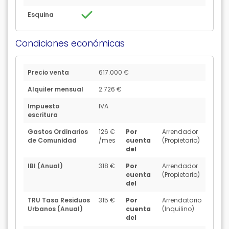
Esquina
Condiciones económicas
Precio venta
617.000 €
Alquiler mensual
2.726 €
Impuesto
IVA
escritura
Gastos Ordinarios
126 €
Por
Arrendador
de Comunidad
/mes
cuenta
(Propietario)
del
IBI (Anual)
318 €
Por
Arrendador
cuenta
(Propietario)
del
TRU Tasa Residuos
315 €
Por
Arrendatario
Urbanos (Anual)
cuenta
(Inquilino)
del