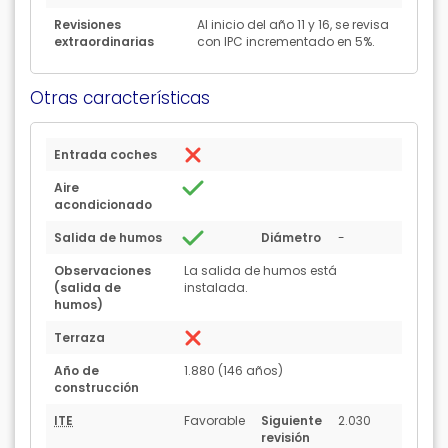
Revisiones
Al inicio del año 11 y 16, se revisa
extraordinarias
con IPC incrementado en 5%.
Otras características
Entrada coches
Aire
acondicionado
Salida de humos
Diámetro
-
Observaciones
La salida de humos está
(salida de
instalada.
humos)
Terraza
Año de
1.880 (146 años)
construcción
ITE
Favorable
Siguiente
2.030
revisión