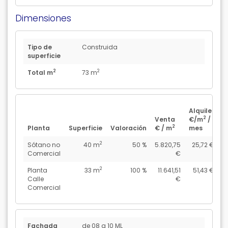
Dimensiones
Tipo de
Construida
superficie
2
2
Total m
73 m
Alquiler
A
2
Venta
€/m
/
€
2
Planta
Superficie
Valoración
€ / m
mes
a
2
Sótano no
40 m
50 %
5.820,75
25,72 €
Comercial
€
2
Planta
33 m
100 %
11.641,51
51,43 €
6
Calle
€
Comercial
Fachada
de 08 a 10 ML