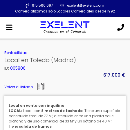
915 560 097
exelent@exelent.com
Comercializamos sólo Locales Comerciales desde 1992
Alternar
navegación
Rentabilidad
Local en Toledo (Madrid)
ID:
005806
617.000 €
Volver al listado
Local en venta con inquilino
LOCAL:
Local con
8 metros de fachada
. Tiene una superficie
construida total de 77 M², distribuida entre una planta calle
diáfana y de uso comercial de 33 M² y un sótano de 40 M².
Tiene
salida de humos
.